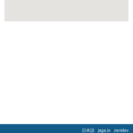
日本語
|
jaga.io
|
zenidev